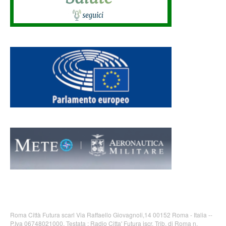
Roma Città Futura scarl Via Raffaello Giovagnoli,14 00152 Roma - Italia --
P.Iva 06748021000. Testata : Radio Citta' Futura iscr. Trib. di Roma n.