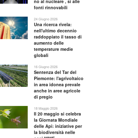
no al nucleare , si alle
fonti rinnovabili
24 Giugno 2026
Una ricerca rivela:
nell'ultimo decennio
raddoppiato il tasso di
aumento delle
temperature medie
globali
16 Giugno 2026
Sentenza del Tar del
Piemonte: l'agrivoltaico
in area idonea prevale
anche in aree agricole
di pregio
18 Maggio 2026
Il 20 maggio si celebra
la Giornata Mondiale
delle Api: iniziative per
la biodiversità nelle