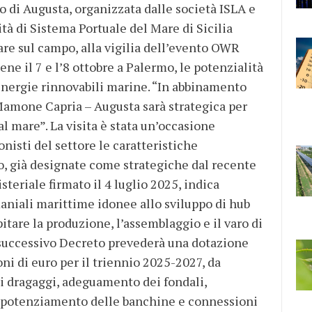
rto di Augusta, organizzata dalle società ISLA e
à di Sistema Portuale del Mare di Sicilia
are sul campo, alla vigilia dell’evento OWR
ne il 7 e l’8 ottobre a Palermo, le potenzialità
 energie rinnovabili marine. “In abbinamento
 Mamone Capria – Augusta sarà strategica per
al mare”. La visita è stata un’occasione
nisti del settore le caratteristiche
to, già designate come strategiche dal recente
teriale firmato il 4 luglio 2025, indica
niali marittime idonee allo sviluppo di hub
pitare la produzione, l’assemblaggio e il varo di
l successivo Decreto prevederà una dotazione
ni di euro per il triennio 2025-2027, da
i dragaggi, adeguamento dei fondali,
, potenziamento delle banchine e connessioni