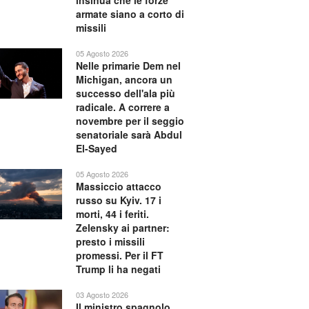
insinua che le forze
armate siano a corto di
missili
05 Agosto 2026
Nelle primarie Dem nel
Michigan, ancora un
successo dell'ala più
radicale. A correre a
novembre per il seggio
senatoriale sarà Abdul
El-Sayed
05 Agosto 2026
Massiccio attacco
russo su Kyiv. 17 i
morti, 44 i feriti.
Zelensky ai partner:
presto i missili
promessi. Per il FT
Trump li ha negati
03 Agosto 2026
Il ministro spagnolo